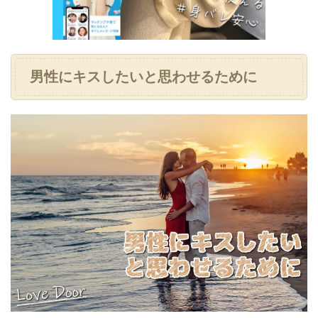
男性にキスしたいと思わせるために