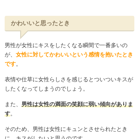
かわいいと思ったとき
男性が女性にキスをしたくなる瞬間で一番多いの
が、
女性に対してかわいいという感情を抱いたとき
です
。
表情や仕草に女性らしさを感じるとついついキスが
したくなってしまうのでしょう。
また、
男性は女性の満面の笑顔に弱い傾向がありま
す
。
そのため、男性は女性にキュンとさせられたとき
に、キスがしたいと思うのです。