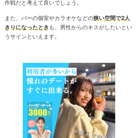
作戦だと考えて良いでしょう。
また、バーの個室やカラオケなどの
狭い空間で2人
きりになったとき
も、男性からのキスがしたいとい
うサインといえます。