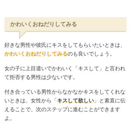
かわいくおねだりしてみる
好きな男性や彼氏にキスをしてもらいたいときは、
かわいくおねだりしてみる
のも良いでしょう。
女の子に上目遣いでかわいく「キスして」と言われ
て拒否する男性は少ないです。
付き合っている男性からなかなかキスをしてくれな
いときは、女性から「
キスして欲しい
」と素直に伝
えることで、次のステップに進むことができます
よ。