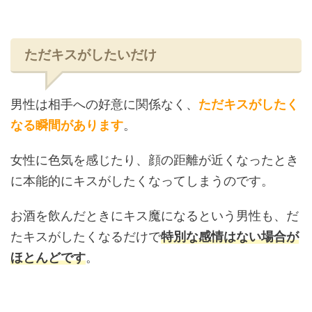
ただキスがしたいだけ
男性は相手への好意に関係なく、
ただキスがしたく
なる瞬間があります
。
女性に色気を感じたり、顔の距離が近くなったとき
に本能的にキスがしたくなってしまうのです。
お酒を飲んだときにキス魔になるという男性も、だ
たキスがしたくなるだけで
特別な感情はない場合が
ほとんどです
。