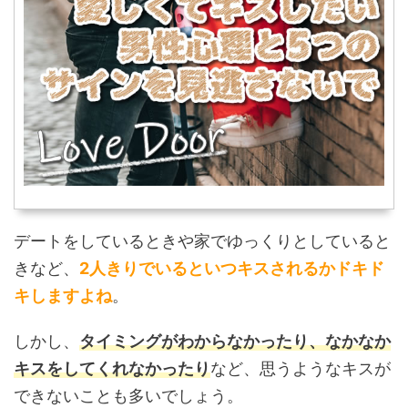
デートをしているときや家でゆっくりとしていると
きなど、
2人きりでいるといつキスされるかドキド
キしますよね
。
しかし、
タイミングがわからなかったり、なかなか
キスをしてくれなかったり
など、思うようなキスが
できないことも多いでしょう。