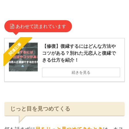
あわせて読まれています
関連記事
【修復】復縁するにはどんな方法や
コツがある？別れた元恋人と復縁で
きる仕方を紹介！
続きを見る
じっと目を見つめてくる