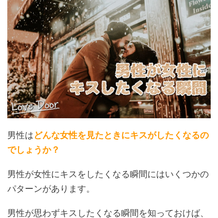
男性は
どんな女性を見たときにキスがしたくなるの
でしょうか？
男性が女性にキスをしたくなる瞬間にはいくつかの
パターンがあります。
男性が思わずキスしたくなる瞬間を知っておけば、