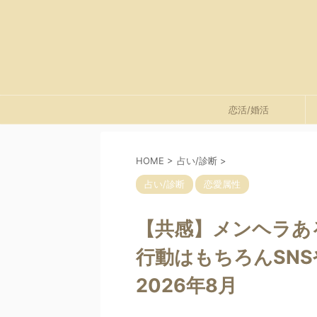
恋活/婚活
HOME
>
占い/診断
>
占い/診断
恋愛属性
【共感】メンヘラあ
行動はもちろんSNS
2026年8月