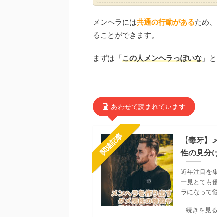
メンヘラには
共通の行動がある
ため、
ることができます。
まずは「
この人メンヘラっぽいな
」と
あわせて読まれています
関連記事
【毒牙】
性の見分
近年注目を
一見とても
ラになって悩
続きを見