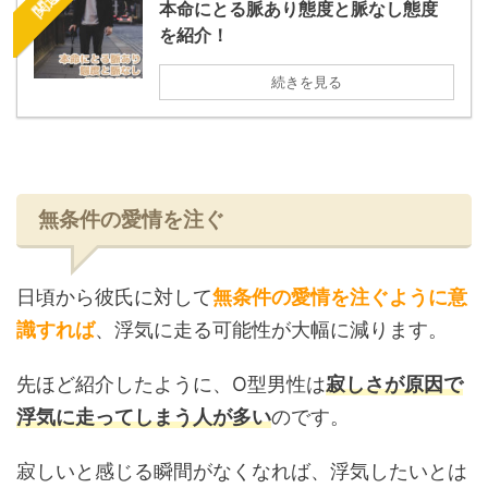
本命にとる脈あり態度と脈なし態度
を紹介！
続きを見る
無条件の愛情を注ぐ
日頃から彼氏に対して
無条件の愛情を注ぐように意
識すれば
、浮気に走る可能性が大幅に減ります。
先ほど紹介したように、O型男性は
寂しさが原因で
浮気に走ってしまう人が多い
のです。
寂しいと感じる瞬間がなくなれば、浮気したいとは