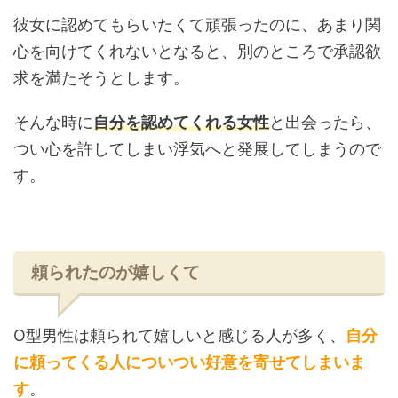
彼女に認めてもらいたくて頑張ったのに、あまり関
心を向けてくれないとなると、別のところで承認欲
求を満たそうとします。
そんな時に
自分を認めてくれる女性
と出会ったら、
つい心を許してしまい浮気へと発展してしまうので
す。
頼られたのが嬉しくて
O型男性は頼られて嬉しいと感じる人が多く、
自分
に頼ってくる人についつい好意を寄せてしまいま
す
。