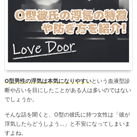
O型男性の浮気は本気になりやすい
という血液型診
断や占いを目にしたことがある人は多いのではない
でしょうか。
そんな話を聞くと、O型の彼氏に持つ女性は「彼が
浮気したらどうしよう…」と不安になってしまいま
すよね。