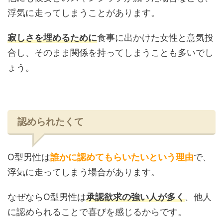
浮気に走ってしまうことがあります。
寂しさを埋めるために
食事に出かけた女性と意気投
合し、そのまま関係を持ってしまうことも多いでし
ょう。
認められたくて
O型男性は
誰かに認めてもらいたいという理由
で、
浮気に走ってしまう場合があります。
なぜならO型男性は
承認欲求の強い人が多く
、他人
に認められることで喜びを感じるからです。