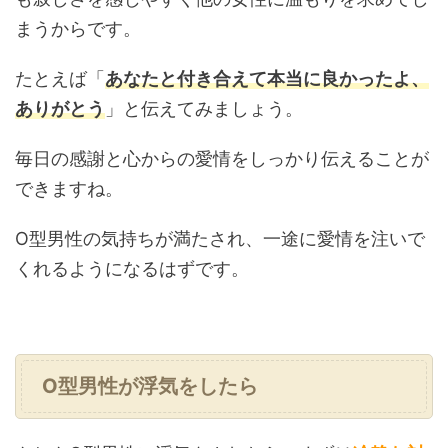
まうからです。
たとえば「
あなたと付き合えて本当に良かったよ、
ありがとう
」と伝えてみましょう。
毎日の感謝と心からの愛情をしっかり伝えることが
できますね。
O型男性の気持ちが満たされ、一途に愛情を注いで
くれるようになるはずです。
O型男性が浮気をしたら