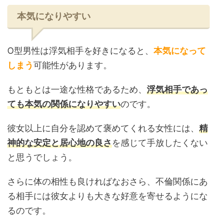
本気になりやすい
O型男性は浮気相手を好きになると、
本気になって
しまう
可能性があります。
もともとは一途な性格であるため、
浮気相手であっ
ても本気の関係になりやすい
のです。
彼女以上に自分を認めて褒めてくれる女性には、
精
神的な安定と居心地の良さ
を感じて手放したくない
と思うでしょう。
さらに体の相性も良ければなおさら、不倫関係にあ
る相手には彼女よりも大きな好意を寄せるようにな
るのです。