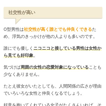
社交性が高い
O型男性は
社交性が高く誰とでも仲良くできる
た
め、浮気のきっかけが他の人よりも多いのです。
誰にでも優しく
ニコニコと接している男性は女性か
ら見ても好印象
。
気づけば
周囲の女性の恋愛対象になっている
ことも
少なくありません。
たとえ彼女がいたとしても、人間関係の広さが理由
でいろいろな女性と仲良くなるでしょう。
好意を抱いてくれている女子がたくさんいれば、そ