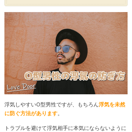
浮気しやすいO型男性ですが、もちろん
浮気を未然
に防ぐ方法があります
。
トラブルを避けて浮気相手に本気にならないように