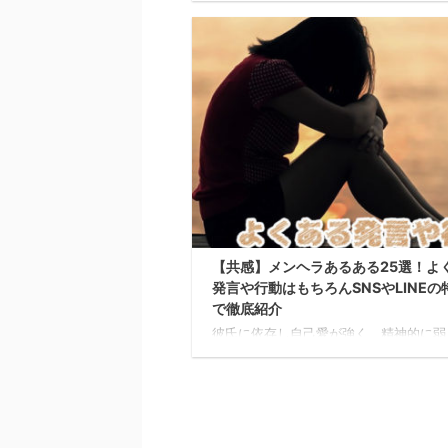
と悩んでしまうことは多いでしょう。 
くならLINEを使って彼氏にかわいいと
もらいたいですよね。 LoveDoor編集
事では、男性にかわいいと思われるLIN
ニックを紹介します。 「早く会いたい
忙しくてなかなか会えない時は「早く会
いな」とLINEをしてみましょう。 会え
もあなたが自分のことを想ってくれてい
とが伝わる ...
【共感】メンヘラあるある25選！よ
発言や行動はもちろんSNSやLINEの
で徹底紹介
彼氏に依存し自己愛が強く、精神的に弱
ぐに落ち込んでしまう「メンヘラ」との
は、対応に困ることが多いですよね。 
メンヘラには、よくある行動や見た目の
点があり、SNSやLINEの特徴からメン
どうかを見抜くことができますよ。 Love
編集部この記事では、メンヘラのよくあ