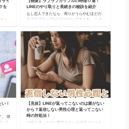
りサイ
【熱愛】ラブラブカップルの特徴17選！
クを
LINEのやり取りと長続きの秘訣を紹介
もし恋人できたなら、周りがうらやむほどの
ラブラブカップルになりたいですよね。 しか
ますよ
し、せっかく恋人ができてもいまいち会話が
にな
盛り上がらない、と悩んでいる人は意外と多
か。
いものです。 恋人と長く良い関係でいるため
での脈あ
には、気をつけなくてはいけないポイントが
の小
たくさんあります。 LoveDoor編集部この記事
INE
では、ラブラブカップルになるための秘訣や
ッセー
長続きさせるための方法を詳しく紹介しま
ありま
す。 ラブラブカップルの特徴 周りから見ても
なった
すぐ分かるほど仲良しな恋人同士を見ている
、送
と、思わずうらやましくなりますよね。 「ラ
ずは、
ブラブカップ ...
たい！
【見抜】LINEが返ってこないのは脈がない
から？返信しない男性心理と返ってこない
時の対処法！
す。 彼
信しよ
LINEを送ったのに既読スルーや未読スルーさ
かな」
れるのは、無視されている気がして嫌な気持