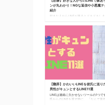
【必勝】好きな人からのLINEで脈あ
ンが丸わかり！NGな返信や小悪魔テ
紹介
好きな人からLINEが来るとドキドキし
ね。 「脈ありなのか、脈なしなのか気
る」という人も多いのではないでしょう
LoveDoor編集部この記事では、LINE
りサインや楽しくやり取りを続けるため
悪魔テクを紹介します。 好きな人からのL
で分かる脈あり診断 友人や家族へのメ
ジと、好きな人に送るLINEには違いが
す。 好意がある人にはすぐ返信したく
り、要件がなくても連絡したくなったり
る側のテンションが違うからです。 ま
LINEで分かる脈あり診断を7つ紹介 ...
【翻弄】かわいいLINEを彼氏に送り
男性がキュンとするLINE11選
LINEは連絡に欠かせないツールの1つで
氏からのLINEを返す時に、 「なんて返
うかな」 「どんなスタンプがかわいい