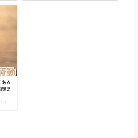
せっか
ちになりますよね。 それが気になる男性や片
思って
思いの相手だったらなおさら「嫌われてしま
部この記
ったのかも」と思い、悲しくなるでしょう。
Eテク
しかし、実は男性がLINEを返さない理由は嫌
な」
いだから、面倒だからといったネガティブな
いた
ものだけではないのです。 LoveDoor編集部こ
なくて
の記事では、LINEを返さない男性の心理と共
るこ
に、返信が無い時の対処法やNG行動、LINEを
返信させるコツなどを紹介します。 気になる
部分をすぐチェック こ ...
くある
特徴ま
くす
関係
そんな
共通
ヘラか
Door
る発