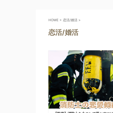
HOME
>
恋活/婚活
>
恋活/婚活