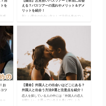
は？消
【婚活】お見合いバスツアーで本当に出会
ットを
える？バスツアーの流れやメリット＆デメ
リットを紹介！
任感
新しい男女の出会い方として注目を集めてい
の男
る「お見合いバスツアー」を知っています
ョで男
か？ バスツアーでお見合いを合わせた婚活方
も人
法ですが「本当にいい人出会えるの？」と不
みた
安になる方もいるでしょう。 LoveDoor編集部
？」
この記事では、お見合いバスツアーの流れや
Door
おすすめの婚活バスツアー会社を紹介しま
落と
す。 気になる部分をすぐチェック この記事
デメ
のもくじは下記の画像をタップして！ お見合
すぐチ
いバスツアーとは お見合いバスツアー（婚活
をタッ
バスツアー）に参加してみたいと思っても
...
「雰囲気がわからないから不安」と思う人も
いる ...
！お
【運命】外国人との出会いはどこにある？
るコツ
外国人と出会う方法9選と注意点を紹介！
恋人を探している人の中には「外国人の恋人
が欲しい」と思っている人も多いでしょう。
タク
ただ日本では観光に来た外国人とすれ違うこ
オタク