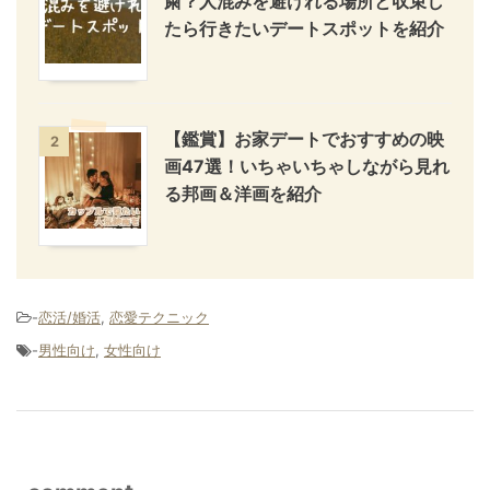
粛？人混みを避けれる場所と収束し
たら行きたいデートスポットを紹介
【鑑賞】お家デートでおすすめの映
2
画47選！いちゃいちゃしながら見れ
る邦画＆洋画を紹介
-
恋活/婚活
,
恋愛テクニック
-
男性向け
,
女性向け