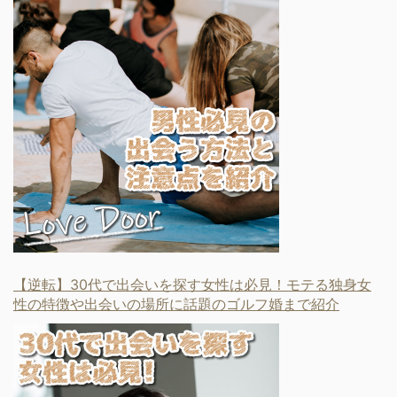
【逆転】30代で出会いを探す女性は必見！モテる独身女
性の特徴や出会いの場所に話題のゴルフ婚まで紹介