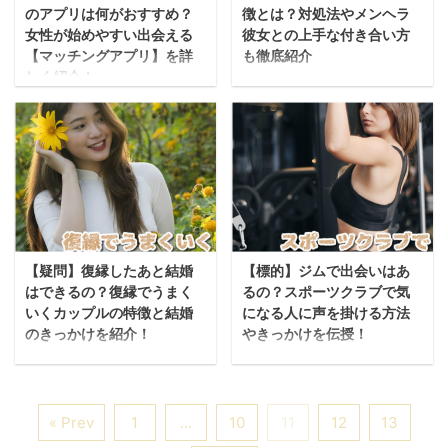
すぐチェック この記事の
いっても、婚活パーティ
のアプリは何がおすすめ？
徴とは？対処法やメンヘラ
そ」を活用することで、
性の特徴」や「家庭的な
もくじは下記の画像をタ
ーなどの出会い ...
女性が始めやすい出会える
彼女との上手な付き合い方
好きな男性と恋愛関係に
女性がタイプという男性
ップして！ 女性が一目惚
【マッチングアプリ】を詳
も徹底紹介
発展する可能性が高まり
の心理」について紹介し
れす ...
しく紹介！
「メンヘラ」とは、心の
ますよ。 LoveDoor編集
ます。 気になる部分を
「彼氏が欲しいけど出会
病気を患った人を指すネ
部この記事では、男性の
すぐチェック この記事の
いがない…」そんな女性
ットスラングです。 最近
上手な褒め方とやっては
もくじは下記の画像をタ
には、気軽に始められる
は「かまってもらいた
いけないことを紹介しま
ップして！ 家庭的な女性
マッチングアプリがおす
い」「常に自分に注目し
す。 気になる部分をす
の特徴 家庭的な女性と言
すめです。 マッチングア
てほしい」といった特徴
ぐチェック この記事のも
えば「家事全般が得意な
プリを利用することで簡
がある女性を「メンヘラ
くじは下記の画像をタッ
女性」といったイメージ
単に素敵な異性と巡り合
女子」と呼びます。
プして！ モテる女の「さ
を持っている人が多いの
【疑問】復縁したあと結婚
【標的】ジムで出会いはあ
うことができますよ。 さ
LoveDoor編集部この記
しすせそ」とは あなたの
ではないでしょうか？ 家
はできるの？復縁でうまく
るの？スポーツクラブで気
まざまな種類のマッチン
事では、メンヘラ女子の
周りにいる「モテる女性
事が得意なことは ...
いくカップルの特徴と結婚
になる人に声を掛ける方法
グアプリがあるので、自
特徴やメンヘラ彼女との
...
のきっかけを紹介！
やきっかけを伝授！
分に合ったものを見つけ
上手な付き合い方につい
「復縁したい」 「一度離
スポーツジムは若者から
て使ってみてください
て紹介します。 気にな
婚したけどやっぱりあの
お年寄りまで幅広い年齢
ね。 LoveDoor編集部こ
る部分をすぐチェック こ
人が良かった」 といった
層の人々が通う場所で
の記事では、女性が始め
の記事のもくじは下記の
« Prev
1
…
10
11
12
13
ように、一度別れてしま
す。 筋トレ目的以外に
やすいおすすめマッチン
画像をタップして！ メン