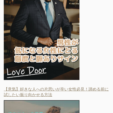
【意気】好きな人への片思いが辛い女性必見！諦める前に
試したい振り向かせる方法