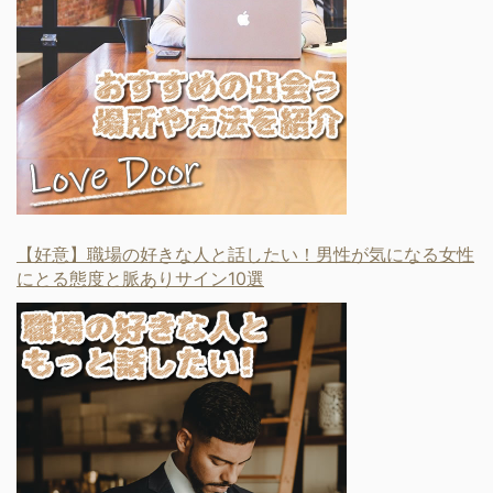
【好意】職場の好きな人と話したい！男性が気になる女性
にとる態度と脈ありサイン10選