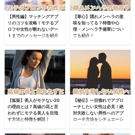
【男性編】マッチングアプ
【寒心】隠れメンヘラの意
リのコツを攻略！モテるプ
味を知ってる？特徴や心
ロフや女性が断れないデー
理・メンヘラ予備軍につい
トまでのメッセージを紹介
ても紹介！
理想の異性と出会うため
あなたは「隠れメンヘ
に、マッチングアプリに
ラ」という言葉の意味を
登録する男女が増えてい
知っていますか？ 精神的
ます。 しかし、いろんな
に不安定な人に対して
マッチングアプリに登録
「メンヘラ」という言葉
しても、なかなか女性に
を使うことがありますが
返事を貰えないという男
「隠れメンヘラ」は普通
性は多いのではないでし
のメンヘラとは異なる特
【狐疑】美人がモテない20
【秘伝】一目惚れでアプロ
ょうか？ LoveDoor編集
徴を持っています。
の理由とは？高値の花と言
ーチしたい女性は必見！絶
部この記事では、アプリ
LoveDoor編集部この記
われずにモテる美人を目指
対失敗しない男性へのアプ
で上手くいかない男性が
事では、隠れメンヘラの
す方法と特徴を解説！
ローチ方法をシチュエーシ
女性と出会うために、マ
特徴や心理や、隠れメン
ョン別に紹介
「あんな顔になってみた
ッチングアプリの使い方
ヘラ予備軍について紹介
あなたはこれまでの人生
い！」と周りの女性たち