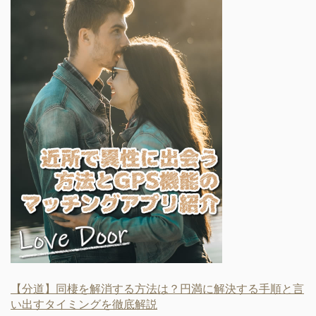
【分道】同棲を解消する方法は？円満に解決する手順と言
い出すタイミングを徹底解説