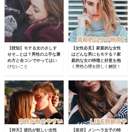
や女性にモテるコツを紹
します。 気になる部分
で、一目惚れをした経験
にそう思われる美人な女
介します。 気になる部
をすぐチェック この記事
はありますか？ 学校や
性っていますよね。 しか
分をすぐチェック この記
のもくじは下記の画像を
駅、職場などで一目見た
し、美人なのにモテない
事のもくじは下記の画像
タップして！ 隠れメンヘ
だけで恋に落ちてしまっ
という人もたくさんいま
をタップして！ マッチン
ラとは 「隠れメンヘラ」
たことがある人は少くな
す。 美人なのにモテない
グアプリの基本 男性がマ
とは、自分がメンヘラで
いでしょう。 しかし、一
理由とは一体何なのでし
ッチングアプリに登録し
あることを隠している人
【狡知】モテる女のさしす
【女性必見】家庭的な女性
目惚れから恋愛関係にな
ょうか？ LoveDoor編集
たら、まずは何から始め
や、メンヘラである自覚
せそ…とは？男性の上手な褒
はどんな男にもモテる？家
るにはどうすればいいの
部この記事では、美人が
ればいいのでしょう ...
がない人のことを指す言
め方と合コンでやってはい
庭的な女の特徴と好意を抱
でしょうか。 一目惚れの
モテない理由やモテる美
葉で ...
けないこと
く男性心理を詳しく解説！
相手と結婚した人もいる
人になるための方法を紹
男性は女性から褒められ
男性に好きな女性のタイ
ので、ぜひ参考にしてみ
介します。 気になる部
ることに弱い生き物で
プを尋ねたとき「家庭的
てくださいね。
分をすぐチェック この記
す。 女性に褒められるこ
な女性」という回答をす
LoveDoor編集部この記
事のもくじは下記の画像
とで自己肯定感が高ま
る人は多いですよね。 い
事では、女性が一目惚れ
をタップして！ 美人なの
り、恋愛に積極的になれ
ったい男性は、どのよう
した時の解決策や、絶対
にモテない理由 「美人=
たり褒めてくれる女性に
な女性に対して家庭的で
に失敗しないアプローチ
モテモテの人生」と思っ
好意を感じます。 男性の
あると感じるのでしょう
方法とNG行動を紹介し
ている女性は多いのでは
上手な褒め方と言われる
か？ LoveDoor編集部こ
ます。 気になる部分を
ないでしょうか。 美人と
【仰天】彼氏が欲しい女性
【依存】メンヘラ女子の特
「モテる女のさしすせ
の記事では「家庭的な女