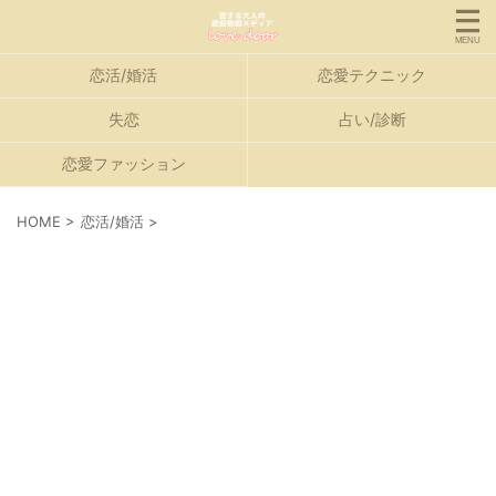
恋活/婚活
恋愛テクニック
失恋
占い/診断
恋愛ファッション
HOME
>
恋活/婚活
>