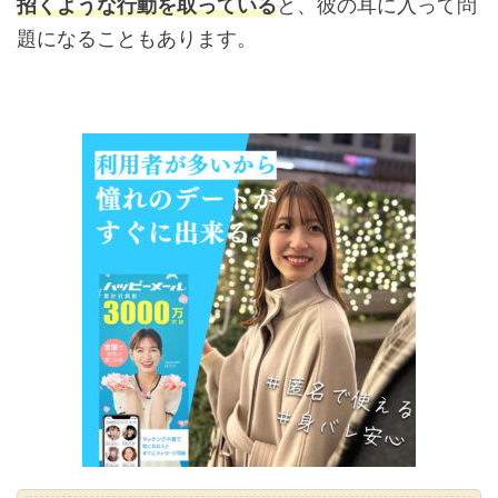
招くような行動を取っている
と、彼の耳に入って問
題になることもあります。