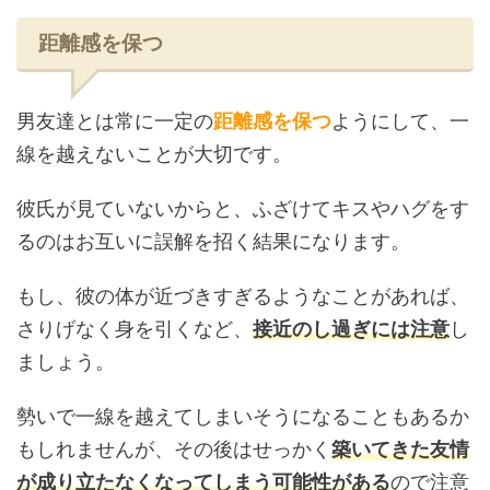
距離感を保つ
男友達とは常に一定の
距離感を保つ
ようにして、一
線を越えないことが大切です。
彼氏が見ていないからと、ふざけてキスやハグをす
るのはお互いに誤解を招く結果になります。
もし、彼の体が近づきすぎるようなことがあれば、
さりげなく身を引くなど、
接近のし過ぎには注意
し
ましょう。
勢いで一線を越えてしまいそうになることもあるか
もしれませんが、その後はせっかく
築いてきた友情
が成り立たなくなってしまう可能性がある
ので注意