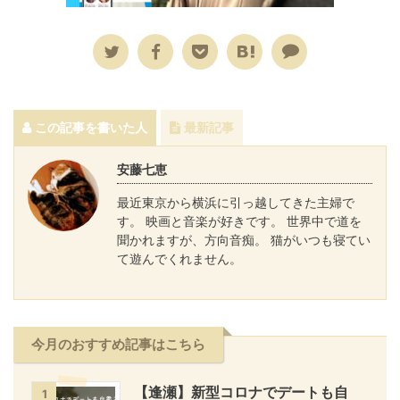
この記事を書いた人
最新記事
安藤七恵
最近東京から横浜に引っ越してきた主婦で
す。 映画と音楽が好きです。 世界中で道を
聞かれますが、方向音痴。 猫がいつも寝てい
て遊んでくれません。
今月のおすすめ記事はこちら
【逢瀬】新型コロナでデートも自
1