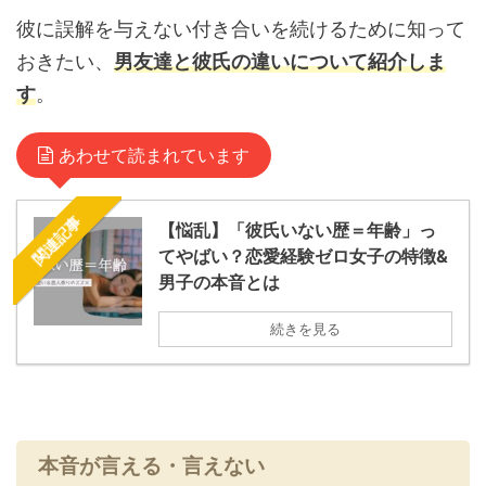
彼に誤解を与えない付き合いを続けるために知って
おきたい、
男友達と彼氏の違いについて紹介しま
す
。
あわせて読まれています
関連記事
【悩乱】「彼氏いない歴＝年齢」っ
てやばい？恋愛経験ゼロ女子の特徴&
男子の本音とは
続きを見る
本音が言える・言えない