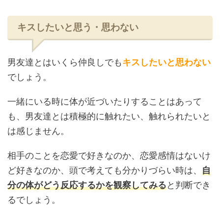
キスしたいと思う・思わない
男友達とはいくら仲良しでも
キスしたいと思わない
でしょう。
一緒にいる時に体が近づいたりすることはあって
も、男友達とは積極的に触れたい、触れられたいと
は感じません。
相手のことを恋愛で好きなのか、恋愛感情はないけ
ど好きなのか、頭で考えても分かりづらい時は、
自
分の体がどう反応するかを観察してみる
と判断でき
るでしょう。