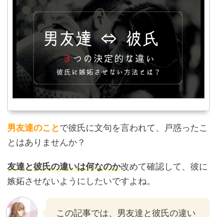
男友達のこと
で彼氏に文句を言われて、戸惑ったこ
とはありませんか？
友達と彼氏の違いは何なのか
改めて確認して、彼に
嫉妬させないようにしたいですよね。
この記事では、男友達と彼氏の違い