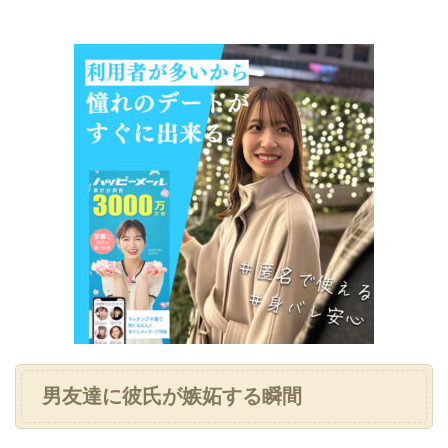
男友達に彼氏が嫉妬する瞬間