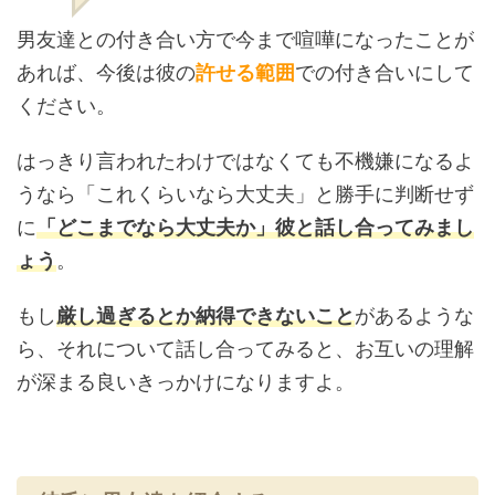
男友達との付き合い方で今まで喧嘩になったことが
あれば、今後は彼の
許せる範囲
での付き合いにして
ください。
はっきり言われたわけではなくても不機嫌になるよ
うなら「これくらいなら大丈夫」と勝手に判断せず
に
「どこまでなら大丈夫か」彼と話し合ってみまし
ょう
。
もし
厳し過ぎるとか納得できないこと
があるような
ら、それについて話し合ってみると、お互いの理解
が深まる良いきっかけになりますよ。