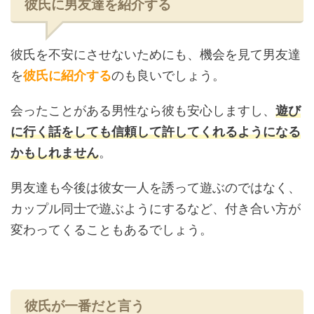
彼氏に男友達を紹介する
彼氏を不安にさせないためにも、機会を見て男友達
を
彼氏に紹介する
のも良いでしょう。
会ったことがある男性なら彼も安心しますし、
遊び
に行く話をしても信頼して許してくれるようになる
かもしれません
。
男友達も今後は彼女一人を誘って遊ぶのではなく、
カップル同士で遊ぶようにするなど、付き合い方が
変わってくることもあるでしょう。
彼氏が一番だと言う