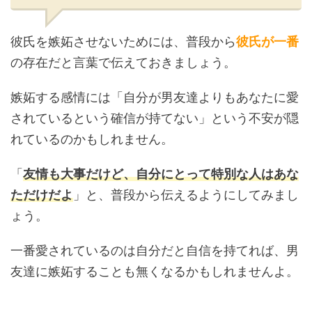
彼氏を嫉妬させないためには、普段から
彼氏が一番
の存在だと言葉で伝えておきましょう。
嫉妬する感情には「自分が男友達よりもあなたに愛
されているという確信が持てない」という不安が隠
れているのかもしれません。
「
友情も大事だけど、自分にとって特別な人はあな
ただけだよ
」と、普段から伝えるようにしてみまし
ょう。
一番愛されているのは自分だと自信を持てれば、男
友達に嫉妬することも無くなるかもしれませんよ。