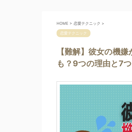
HOME
>
恋愛テクニック
>
恋愛テクニック
【難解】彼女の機嫌
も？9つの理由と7つ