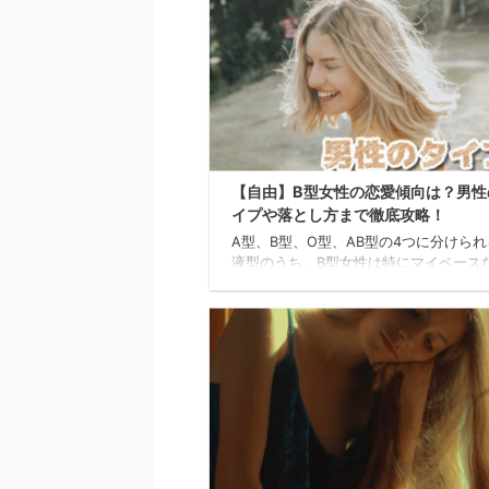
し行動、A型男子を落とす効果的なアプ
方法などを紹介します。 気になる部分
チェック この記事のもくじは下記の画
ップして！ A型男性の恋愛の ...
【自由】B型女性の恋愛傾向は？男性
イプや落とし方まで徹底攻略！
A型、B型、O型、AB型の4つに分けら
液型のうち、B型女性は特にマイペース
と言われています。 B型女性は自己主張
冷めやすいですが、仲良くなると見えて
可愛い一面にキュンとする男性も多いで
う。 LoveDoor編集部この記事では、B
の恋愛傾向や好きな男性のタイプ、効果
落とし方などを徹底攻略していきます。
なる部分をすぐチェック この記事のも
下記の画像をタップして！ B型女性の性
分の個性や意見をしっかり持っているB
は、周囲から強い女性として ...