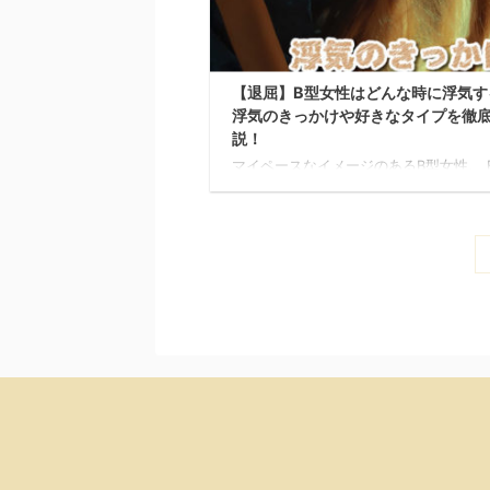
【退屈】B型女性はどんな時に浮気す
浮気のきっかけや好きなタイプを徹
説！
マイペースなイメージのあるB型女性。 
彼女がいる人は、そのイメージから「浮
しやすいのではないか」と不安に思って
方も多いかもしれませんね。 B型女性の
きっかけやサイン、予防法を知っておく
気の不安もなくなります。 LoveDoor
の記事では、B型女性の浮気について詳
介していきましょう。 気になる部分を
ェック この記事のもくじは下記の画像
プして！ B型女性はどんな恋愛をする？
ペースなB型女性は、恋愛でも自分のペ
大切にする傾向があります。 ...