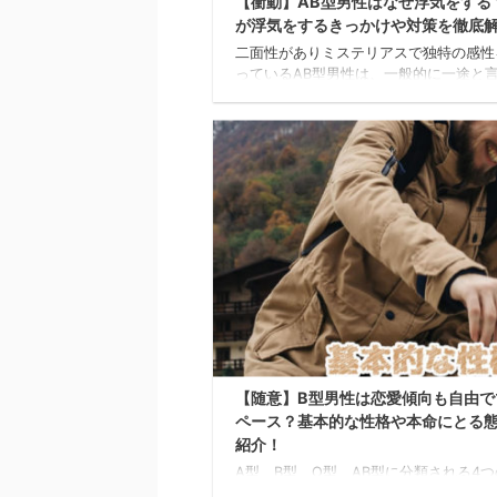
【衝動】AB型男性はなぜ浮気をする
が浮気をするきっかけや対策を徹底
二面性がありミステリアスで独特の感性
っているAB型男性は、一般的に一途と
ています。 しかし、そんなAB型男性で
をしてしまうことがあるのです。 一途
れているのに、どうして浮気をしてしま
でしょうか？ LoveDoor編集部この記
なぜ一途なAB型男性が浮気をしてしま
か、浮気をするきっかけや対策を紹介し
す。 気になる部分をすぐチェック こ
のもくじは下記の画像をタップして！ A
性が浮気をするきっかけ AB型男性の恋
は、ほとんど浮気をしない一途と ...
【随意】B型男性は恋愛傾向も自由で
ペース？基本的な性格や本命にとる
紹介！
A型、B型、O型、AB型に分類される4
液型の中でも、B型男性は特にマイペー