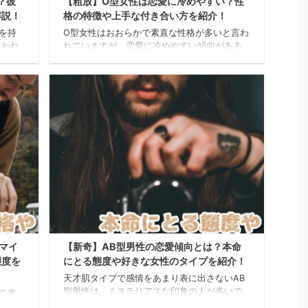
？彼
【粗放】O型女性は恋愛に冷めやすい？性
解説！
格の特徴や上手な付き合い方を紹介！
を持
O型女性はおおらかで素直な性格が多いと言わ
言われ
れていますが、恋愛に冷めやすい傾向がある
も浮気
ことを知っていますか？ 大雑把なイメージが
と言わ
あるO型女性は他にもたくさんの特徴を持って
うの
おり、独特の恋愛傾向があります。 O型女性
事では、
との恋愛をスムーズに進めたい男性は、その
うの
特徴や恋愛傾向を理解して上手にアプローチ
ま
しましょう。 LoveDoor編集部この記事では、
の記事
O型女性の性格の特徴や恋愛傾向、脈ありサイ
B型男
ンや上手な付き合い方を紹介します。 気にな
愛傾向
る部分をすぐチェック この記事のもくじは下
記の画像をタップして！ O型女性 ...
マイ
【新奇】AB型男性の恋愛傾向とは？本命
態度を
にとる態度や好きな女性のタイプを紹介！
天才肌タイプで感情をあまり表に出さないAB
型男性は、ミステリアスな印象の人が多いで
つの血
すよね。 AB型男性のことが気になっている女
スなイ