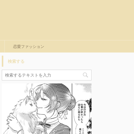
恋愛ファッション
検索する